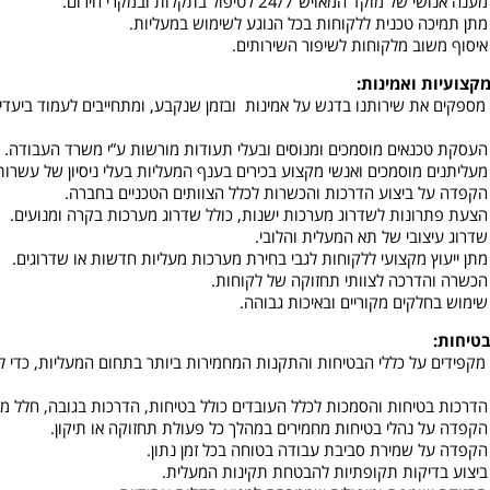
מענה אנושי של מוקד המאויש 24/7 לטיפול בתקלות ובמקרי חירום.
מתן תמיכה טכנית ללקוחות בכל הנוגע לשימוש במעליות.
איסוף משוב מלקוחות לשיפור השירותים.
 מספקים את שירותנו בדגש על אמינות ובזמן שנקבע, ומתחייבים לעמוד ביעדי
העסקת טכנאים מוסמכים ומנוסים ובעלי תעודות מורשות ע”י משרד העבודה.
מעליתנים מוסמכים ואנשי מקצוע בכירים בענף המעליות בעלי ניסיון של עשרות
הקפדה על ביצוע הדרכות והכשרות לכלל הצוותים הטכניים בחברה.
הצעת פתרונות לשדרוג מערכות ישנות, כולל שדרוג מערכות בקרה ומנועים.
שדרוג עיצובי של תא המעלית והלובי.
מתן ייעוץ מקצועי ללקוחות לגבי בחירת מערכות מעליות חדשות או שדרוגים.
הכשרה והדרכה לצוותי תחזוקה של לקוחות.
שימוש בחלקים מקוריים ובאיכות גבוהה.
 מקפידים על כללי הבטיחות והתקנות המחמירות ביותר בתחום המעליות, כדי ל
הדרכות בטיחות והסמכות לכלל העובדים כולל בטיחות, הדרכות בגובה, חלל מוק
הקפדה על נהלי בטיחות מחמירים במהלך כל פעולת תחזוקה או תיקון.
הקפדה על שמירת סביבת עבודה בטוחה בכל זמן נתון.
ביצוע בדיקות תקופתיות להבטחת תקינות המעלית.