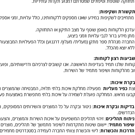
תחזוקה שוטפת וטיפולים שמטרתם למנוע תקלות עתידיות.
 מתחייבים לשקיפות במידע שאנו מספקים ללקוחותינו, כולל עלויות, זמני אספקה
עדכון הלקוחות באופן שוטף על מצב התיקון או התחזוקה.
מתן מידע ברור לגבי עלויות וזמני ביצוע.
החברה מנהלת ספר מתקן (מעלית/ מעלון/ דרגנוע) וכלל הפעילויות המבוצע
ללא יוצא מהכלל.
וחות שלנו תמיד בעדיפות הראשונה. אנו קשובים לצרכיהם ודרישותיהם, ופוע
ב מהלקוחות ושיפור מתמיד של השירות.
צת
כפיר מעליות
מפעילה מחלקת איכות בלתי תלויה, המבטיחה שהמוצרים וה
בעו מראש. המחלקה פועלת לשמירה על איכות בלתי מתפשרת באמצעות פעול
בדיקות ובקרת איכות
: ניטור ובקרה על כל המוצרים והשירותים המסופקים,
הנדרשים.
ניתוח תהליכים
: זיהוי תהליכים המשפיעים על איכות השירות והמוצרים, והצעת
שיפור מתמיד
: יישום שיטות מתקדמות לשיפור מתמשך של תהליכים, מוצרים ו
הדרכות והכשרות
: ליווי והכשרת צוותי החברה לעמידה בסטנדרטים מחמירים